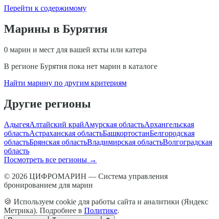
Перейти к содержимому
Марины в
Бурятия
0
марин и мест для вашей яхты или катера
В регионе
Бурятия
пока нет марин в каталоге
Найти марину по другим критериям
Другие регионы
Адыгея
Алтайский край
Амурская область
Архангельская
область
Астраханская область
Башкортостан
Белгородская
область
Брянская область
Владимирская область
Волгоградская
область
Посмотреть все регионы →
© 2026 ЦИФРОМАРИН — Система управления
бронированием для марин
🍪 Используем cookie для работы сайта и аналитики (Яндекс
Метрика). Подробнее в
Политике
.