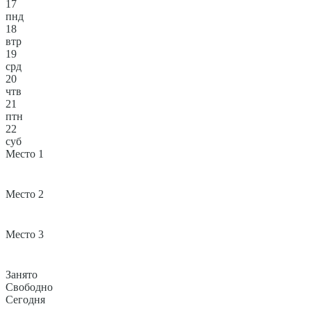
17
пнд
18
втр
19
срд
20
чтв
21
птн
22
суб
Место 1
Место 2
Место 3
Занято
Свободно
Сегодня