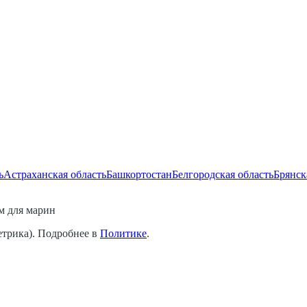
ь
Астраханская область
Башкортостан
Белгородская область
Брянск
 для марин
етрика). Подробнее в
Политике
.