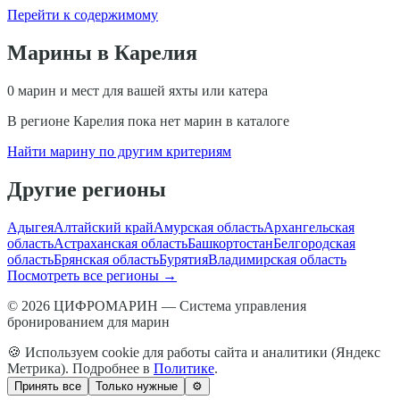
Перейти к содержимому
Марины в
Карелия
0
марин и мест для вашей яхты или катера
В регионе
Карелия
пока нет марин в каталоге
Найти марину по другим критериям
Другие регионы
Адыгея
Алтайский край
Амурская область
Архангельская
область
Астраханская область
Башкортостан
Белгородская
область
Брянская область
Бурятия
Владимирская область
Посмотреть все регионы →
© 2026 ЦИФРОМАРИН — Система управления
бронированием для марин
🍪 Используем cookie для работы сайта и аналитики (Яндекс
Метрика). Подробнее в
Политике
.
Принять все
Только нужные
⚙