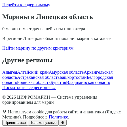
Перейти к содержимому
Марины в
Липецкая область
0
марин и мест для вашей яхты или катера
В регионе
Липецкая область
пока нет марин в каталоге
Найти марину по другим критериям
Другие регионы
Адыгея
Алтайский край
Амурская область
Архангельская
область
Астраханская область
Башкортостан
Белгородская
область
Брянская область
Бурятия
Владимирская область
Посмотреть все регионы →
© 2026 ЦИФРОМАРИН — Система управления
бронированием для марин
🍪 Используем cookie для работы сайта и аналитики (Яндекс
Метрика). Подробнее в
Политике
.
Принять все
Только нужные
⚙