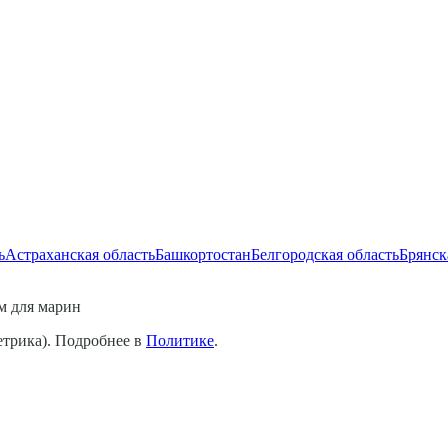
ь
Астраханская область
Башкортостан
Белгородская область
Брянск
 для марин
етрика). Подробнее в
Политике
.