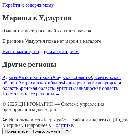
Перейти к содержимому
Марины в
Удмуртия
0
марин и мест для вашей яхты или катера
В регионе
Удмуртия
пока нет марин в каталоге
Найти марину по другим критериям
Другие регионы
Адыгея
Алтайский край
Амурская область
Архангельская
область
Астраханская область
Башкортостан
Белгородская
область
Брянская область
Бурятия
Владимирская область
Посмотреть все регионы →
© 2026 ЦИФРОМАРИН — Система управления
бронированием для марин
🍪 Используем cookie для работы сайта и аналитики (Яндекс
Метрика). Подробнее в
Политике
.
Принять все
Только нужные
⚙